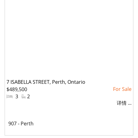
7 ISABELLA STREET, Perth, Ontario
$489,500
#
3
#
2
详情 ...
卧
洗
室:
手
间:
社
907 - Perth
区: