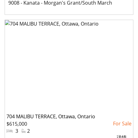
社
9008 - Kanata - Morgan's Grant/South March
区:
704 MALIBU TERRACE, Ottawa, Ontario
$615,000
#
3
#
2
详情 ...
卧
洗