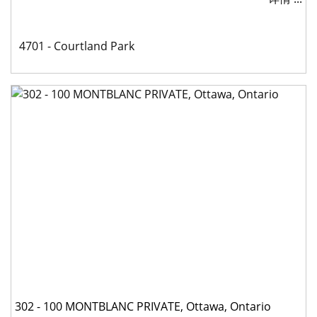
室:
手
间:
社
4701 - Courtland Park
区:
302 - 100 MONTBLANC PRIVATE, Ottawa, Ontario