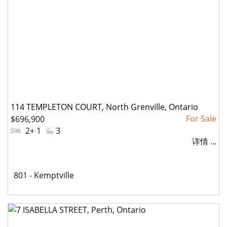
114 TEMPLETON COURT, North Grenville, Ontario
$696,900
#
2+ 1
#
3
详情 ...
卧
洗
室:
手
间:
社
801 - Kemptville
区: