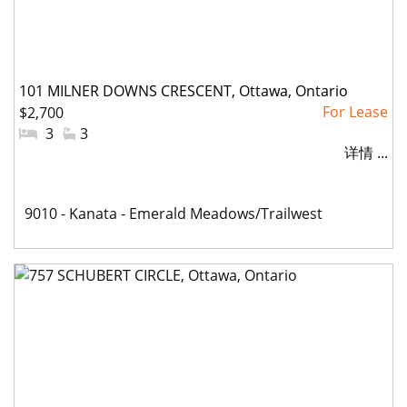
101 MILNER DOWNS CRESCENT, Ottawa, Ontario
$2,700
#
3
#
3
详情 ...
卧
洗
室:
手
间:
社
9010 - Kanata - Emerald Meadows/Trailwest
区: