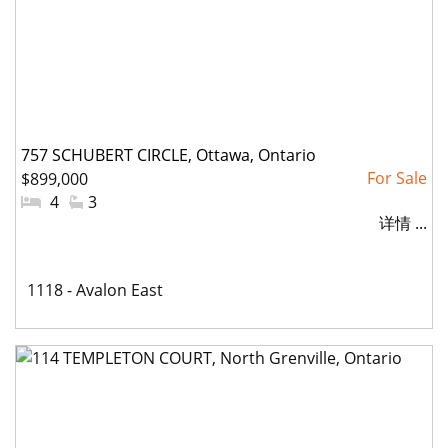
757 SCHUBERT CIRCLE, Ottawa, Ontario
$899,000
#
4
#
3
详情 ...
卧
洗
室:
手
间:
社
1118 - Avalon East
区: