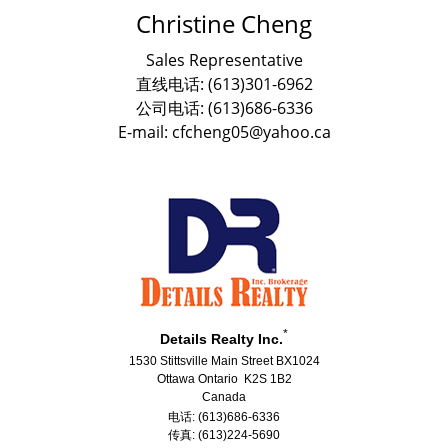
Christine Cheng
Sales Representative
直线电话: (613)301-6962
公司电话: (613)686-6336
E-mail: cfcheng05@yahoo.ca
*
Details Realty Inc.
1530 Stittsville Main Street BX1024
Ottawa Ontario K2S 1B2
Canada
电话: (613)686-6336
传真: (613)224-5690