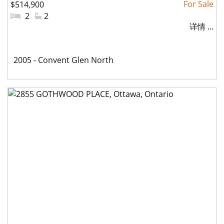
$514,900
#
2
#
2
详情 ...
卧
洗
室:
手
间:
社
2005 - Convent Glen North
区: