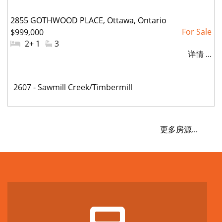
2855 GOTHWOOD PLACE, Ottawa, Ontario
$999,000
#
2+ 1
#
3
详情 ...
卧
洗
室:
手
间:
社
2607 - Sawmill Creek/Timbermill
区:
更多房源...